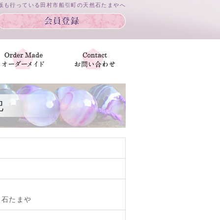
通販も行っている田村市船引町の天然石たまやへ
記
然石たまや