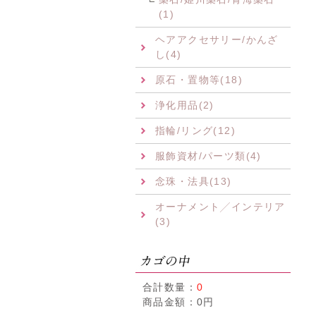
(1)
ヘアアクセサリー/かんざ
し(4)
原石・置物等(18)
浄化用品(2)
指輪/リング(12)
服飾資材/パーツ類(4)
念珠・法具(13)
オーナメント╱インテリア
(3)
合計数量：
0
商品金額：
0円