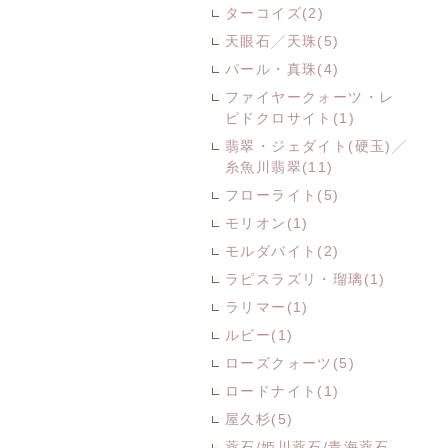
ターコイズ(2)
天眼石╱天珠(5)
パール・真珠(4)
ファイヤークォーツ・レ
ピドクロサイト(1)
翡翠・ジェダイト(硬玉)╱
糸魚川翡翠(11)
フローライト(5)
モリオン(1)
モルダバイト(2)
ラピスラズリ・瑠璃(1)
ラリマー(1)
ルビー(1)
ローズクォーツ(5)
ロードナイト(1)
屋久杉(5)
薬石/姫川薬石/青海薬石