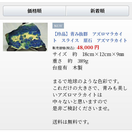
価格順
新着順
NEW
【珍品】青み抜群 アズロマラカイ
ト スライス 原石 アズマラカイト
48,000
円
販売価格(税込):
サイズ 約 18cm×12cm×9㎜
重さ 約 389g
台座有 木製
まるで地球のような色彩です。
これだけの大きさで、青みも美し
いアズロマラカイトは
中々ないと思いますので
是非ご検討くださいませ。
送料は無料です。