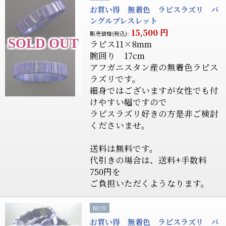
お買い得 無着色 ラピスラズリ バ
ングルブレスレット
15,500
円
販売価格(税込):
ラピス11×8mm
腕回り 17cm
アフガニスタン産の無着色ラピス
ラズリです。
細身ではございますが女性でも付
けやすい幅ですので
ラピスラズリ好きの方是非ご検討
くださいませ。
送料は無料です。
代引きの場合は、送料+手数料
750円を
ご負担いただくようなります。
NEW
お買い得 無着色 ラピスラズリ バ