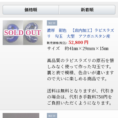
価格順
新着順
NEW
濃厚 紺色 【店内加工】ラピスラズ
リ 勾玉 大型 アフガニスタン産
52,800
円
販売価格(税込):
サイズ 約41㎜×29mm×15㎜
高品質のラピスラズリの原石を惜
しみなく使って作った勾玉です。
裏と表で模様、色合いが違います
ので大いに楽しめる商品です。
送料は無料となりますが、代引き
の場合は、代引き手数料750円を
ご負担いただくようになります。
NEW