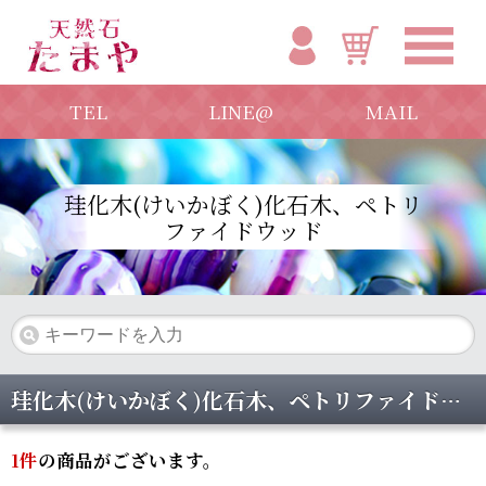
TEL
LINE@
MAIL
珪化木(けいかぼく)化石木、ペトリ
ファイドウッド
珪化木(けいかぼく)化石木、ペトリファイドウッド
1
件
の商品がございます。