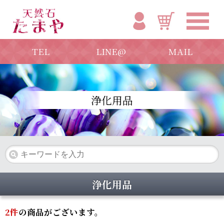
TEL
LINE@
MAIL
浄化用品
浄化用品
2
件
の商品がございます。