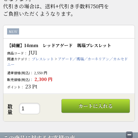
代引きの場合は、送料+代引き手数料750円を
ご負担いただくようなります。
NEW
【綺麗】14mm レッドアゲード 瑪瑙ブレスレット
JU1
商品コード：
ブレスレット
>
アゲード╱瑪瑙╱カーネリアン╱カルセド
関連カテゴリ：
ニー
通常価格(税込)：
2,550
円
2,300
円
販売価格(税込)：
23
Pt
ポイント：
カートに入れる
数
量
この商品に対するお客様の声