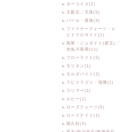
ターコイズ(2)
天眼石╱天珠(5)
パール・真珠(4)
ファイヤークォーツ・レ
ピドクロサイト(1)
翡翠・ジェダイト(硬玉)╱
糸魚川翡翠(11)
フローライト(5)
モリオン(1)
モルダバイト(2)
ラピスラズリ・瑠璃(1)
ラリマー(1)
ルビー(1)
ローズクォーツ(5)
ロードナイト(1)
屋久杉(5)
薬石/姫川薬石/青海薬石