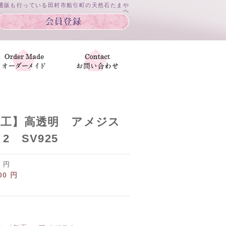
は通販も行っている田村市船引町の天然石たまや
へ
加工】高透明 アメジス
 SV925
0
円
00
円