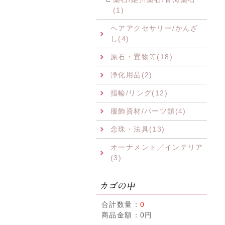
(1)
ヘアアクセサリー/かんざ
し(4)
原石・置物等(18)
浄化用品(2)
指輪/リング(12)
服飾資材/パーツ類(4)
念珠・法具(13)
オーナメント╱インテリア
(3)
合計数量：
0
商品金額：
0円