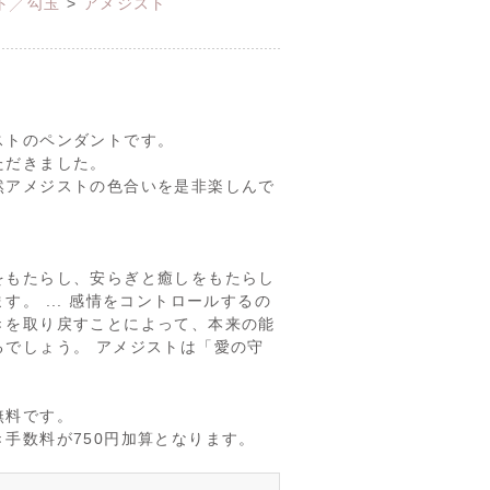
ト╱勾玉
>
アメジスト
ストのペンダントです。
ただきました。
然アメジストの色合いを是非楽しんで
。
をもたらし、安らぎと癒しをもたらし
す。 ... 感情をコントロールするの
きを取り戻すことによって、本来の能
るでしょう。 アメジストは「愛の守
無料です。
手数料が750円加算となります。