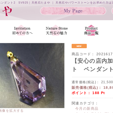
ンダント2 SV925｜天然石たまや ｜ 天然石やパワーストーンをお求めの方
商品コード：
2021617
【安心の店内
ト ペンダント2
通常価格(税込)：
21,50
販売価格(税込)：
18,8
ポイント：
188
Pt
関連カテゴリ：
今月の新商品
画像を拡大する