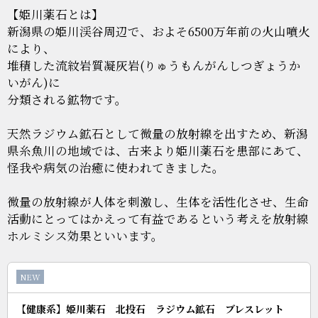
【姫川薬石とは】
新潟県の姫川渓谷周辺で、およそ6500万年前の火山噴火
により、
堆積した流紋岩質凝灰岩(りゅうもんがんしつぎょうか
いがん)に
分類される鉱物です。
天然ラジウム鉱石として微量の放射線を出すため、新潟
県糸魚川の地域では、古来より姫川薬石を患部にあて、
怪我や病気の治癒に使われてきました。
微量の放射線が人体を刺激し、生体を活性化させ、生命
活動にとってはかえって有益であるという考えを放射線
ホルミシス効果といいます。
NEW
【健康系】姫川薬石 北投石 ラジウム鉱石 ブレスレット