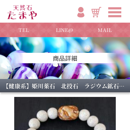
TEL
LINE@
MAIL
商品詳細
【健康系】姫川薬石 北投石 ラジウム鉱石 ブレスレット つるつる店内研磨