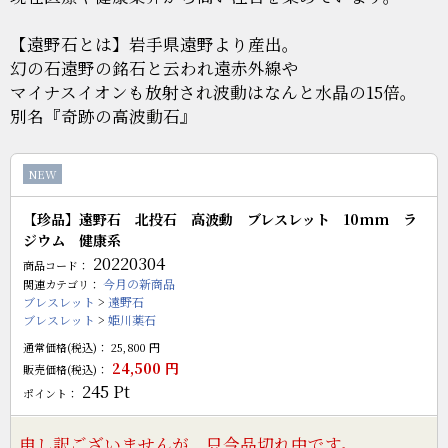
【遠野石とは】岩手県遠野より産出。
幻の石遠野の銘石と云われ遠赤外線や
マイナスイオンも放射され波動はなんと水晶の15倍。
別名『奇跡の高波動石』
NEW
【珍品】遠野石 北投石 高波動 ブレスレット 10mm ラ
ジウム 健康系
20220304
商品コード：
今月の新商品
関連カテゴリ：
ブレスレット
>
遠野石
ブレスレット
>
姫川薬石
通常価格(税込)：
25,800
円
24,500
円
販売価格(税込)：
245
Pt
ポイント：
申し訳ございませんが、只今品切れ中です。